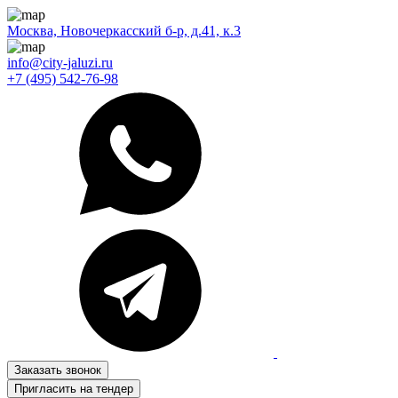
Москва, Новочеркасский б-р, д.41, к.3
info@city-jaluzi.ru
+7 (495) 542-76-98
Заказать звонок
Пригласить на тендер