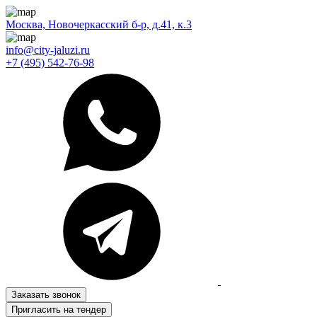
Москва, Новочеркасский б-р, д.41, к.3
info@city-jaluzi.ru
+7 (495) 542-76-98
Заказать звонок
Пригласить на тендер