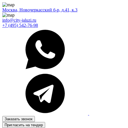
Москва, Новочеркасский б-р, д.41, к.3
info@city-jaluzi.ru
+7 (495) 542-76-98
Заказать звонок
Пригласить на тендер