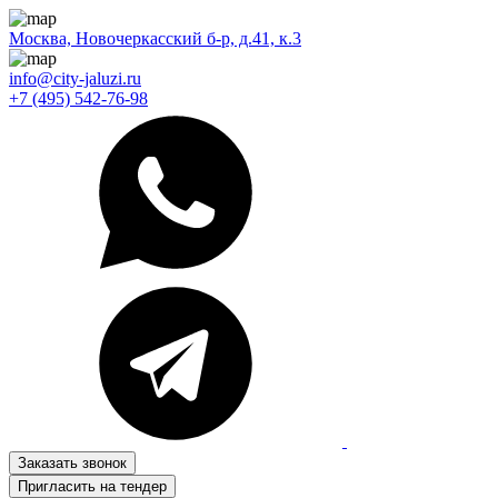
Москва, Новочеркасский б-р, д.41, к.3
info@city-jaluzi.ru
+7 (495) 542-76-98
Заказать звонок
Пригласить на тендер