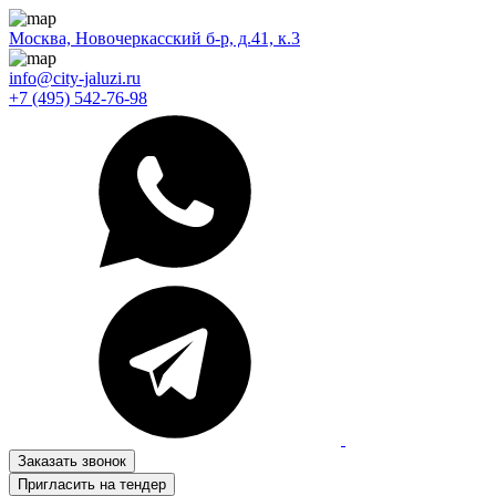
Москва, Новочеркасский б-р, д.41, к.3
info@city-jaluzi.ru
+7 (495) 542-76-98
Заказать звонок
Пригласить на тендер