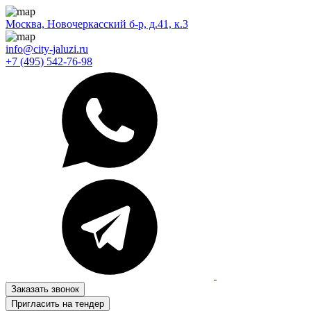
Москва, Новочеркасский б-р, д.41, к.3
info@city-jaluzi.ru
+7 (495) 542-76-98
Заказать звонок
Пригласить на тендер