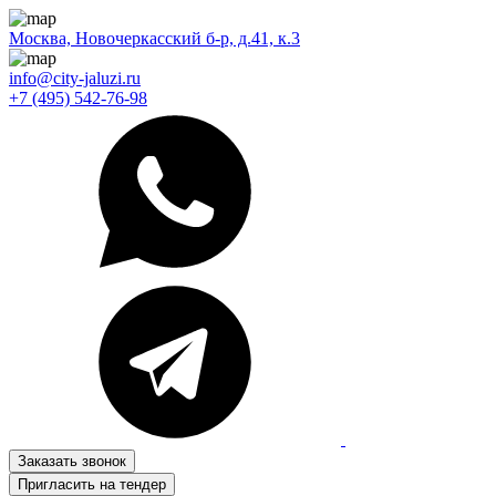
Москва, Новочеркасский б-р, д.41, к.3
info@city-jaluzi.ru
+7 (495) 542-76-98
Заказать звонок
Пригласить на тендер