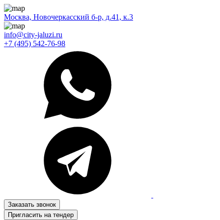
Москва, Новочеркасский б-р, д.41, к.3
info@city-jaluzi.ru
+7 (495) 542-76-98
Заказать звонок
Пригласить на тендер