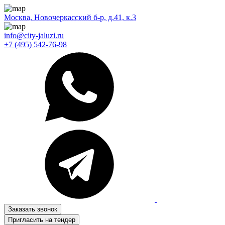
Москва, Новочеркасский б-р, д.41, к.3
info@city-jaluzi.ru
+7 (495) 542-76-98
Заказать звонок
Пригласить на тендер