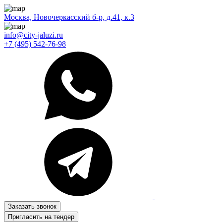
Москва, Новочеркасский б-р, д.41, к.3
info@city-jaluzi.ru
+7 (495) 542-76-98
Заказать звонок
Пригласить на тендер