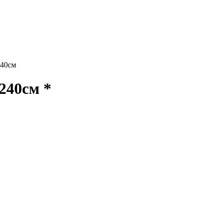
40см
40см *