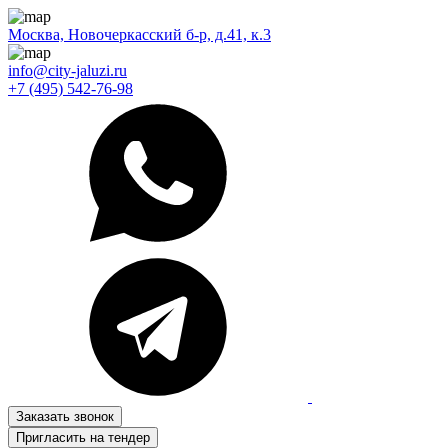
Москва, Новочеркасский б-р, д.41, к.3
info@city-jaluzi.ru
+7 (495) 542-76-98
Заказать звонок
Пригласить на тендер