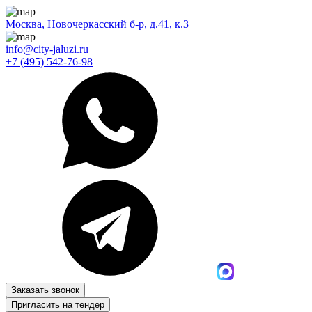
Москва, Новочеркасский б-р, д.41, к.3
info@city-jaluzi.ru
+7 (495) 542-76-98
Заказать звонок
Пригласить на тендер