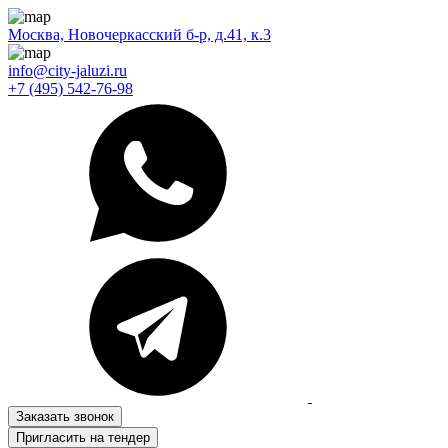
Москва, Новочеркасский б-р, д.41, к.3
info@city-jaluzi.ru
+7 (495) 542-76-98
Заказать звонок
Пригласить на тендер