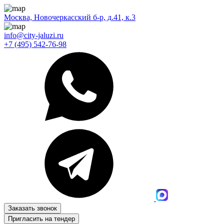
Москва, Новочеркасский б-р, д.41, к.3
info@city-jaluzi.ru
+7 (495) 542-76-98
Заказать звонок
Пригласить на тендер