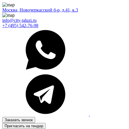
Москва, Новочеркасский б-р, д.41, к.3
info@city-jaluzi.ru
+7 (495) 542-76-98
Заказать звонок
Пригласить на тендер