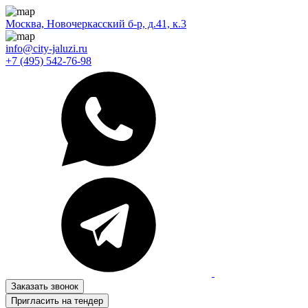
Москва, Новочеркасский б-р, д.41, к.3
info@city-jaluzi.ru
+7 (495) 542-76-98
Заказать звонок
Пригласить на тендер