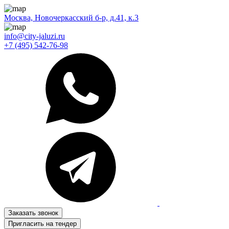
Москва, Новочеркасский б-р, д.41, к.3
info@city-jaluzi.ru
+7 (495) 542-76-98
Заказать звонок
Пригласить на тендер