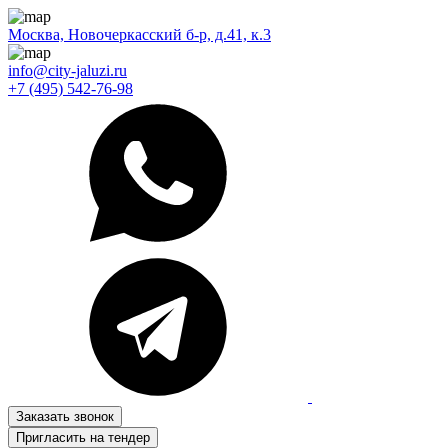
Москва, Новочеркасский б-р, д.41, к.3
info@city-jaluzi.ru
+7 (495) 542-76-98
Заказать звонок
Пригласить на тендер