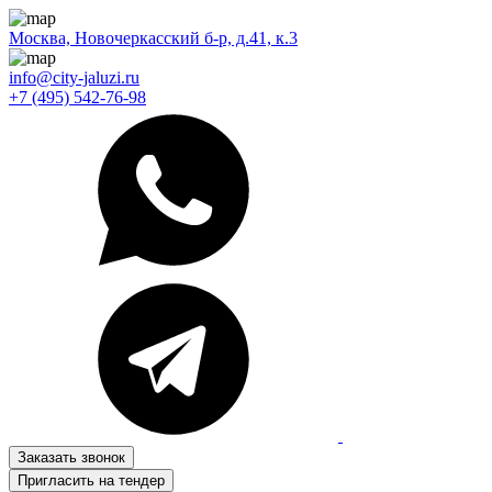
Москва, Новочеркасский б-р, д.41, к.3
info@city-jaluzi.ru
+7 (495) 542-76-98
Заказать звонок
Пригласить на тендер