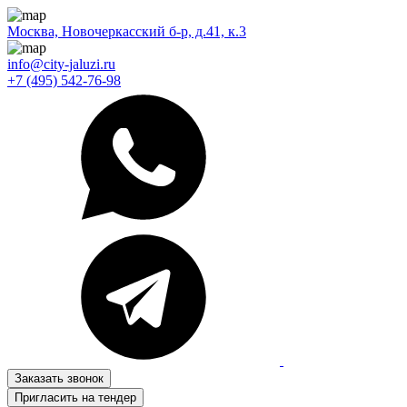
Москва, Новочеркасский б-р, д.41, к.3
info@city-jaluzi.ru
+7 (495) 542-76-98
Заказать звонок
Пригласить на тендер