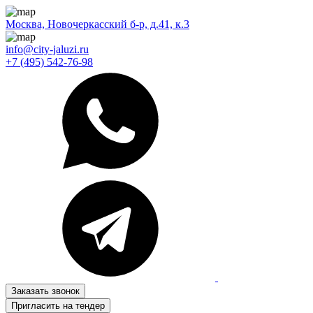
Москва, Новочеркасский б-р, д.41, к.3
info@city-jaluzi.ru
+7 (495) 542-76-98
Заказать звонок
Пригласить на тендер