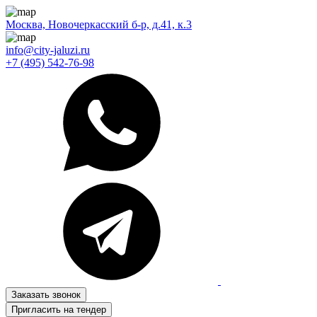
Москва, Новочеркасский б-р, д.41, к.3
info@city-jaluzi.ru
+7 (495) 542-76-98
Заказать звонок
Пригласить на тендер