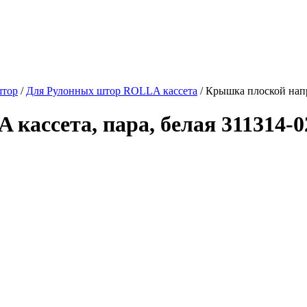
штор
/
Для Рулонных штор ROLLA кассета
/
Крышка плоской напр
ассета, пара, белая 311314-0