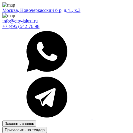
Москва, Новочеркасский б-р, д.41, к.3
info@city-jaluzi.ru
+7 (495) 542-76-98
Заказать звонок
Пригласить на тендер