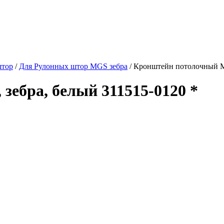
штор
/
Для Рулонных штор MGS зебра
/
Кронштейн потолочный MG
ебра, белый 311515-0120 *