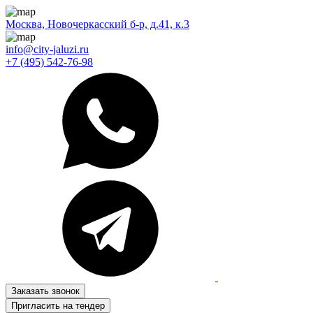
Москва, Новочеркасский б-р, д.41, к.3
info@city-jaluzi.ru
+7 (495) 542-76-98
Заказать звонок
Пригласить на тендер