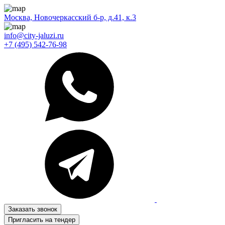
Москва, Новочеркасский б-р, д.41, к.3
info@city-jaluzi.ru
+7 (495) 542-76-98
Заказать звонок
Пригласить на тендер