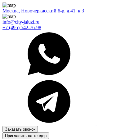
Москва, Новочеркасский б-р, д.41, к.3
info@city-jaluzi.ru
+7 (495) 542-76-98
Заказать звонок
Пригласить на тендер