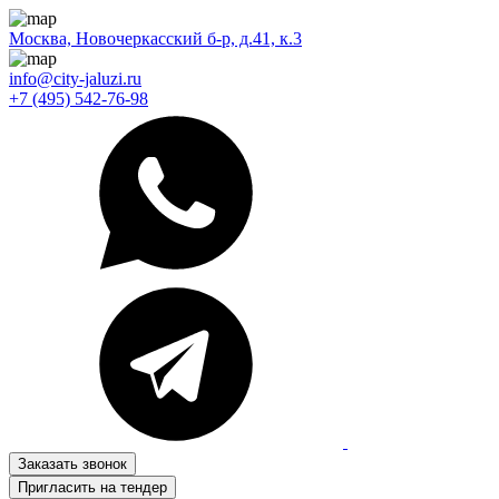
Москва, Новочеркасский б-р, д.41, к.3
info@city-jaluzi.ru
+7 (495) 542-76-98
Заказать звонок
Пригласить на тендер