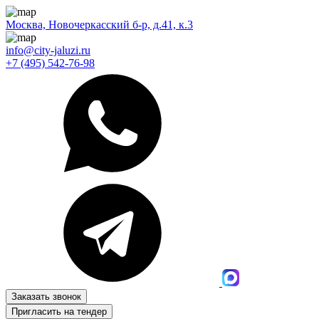
Москва, Новочеркасский б-р, д.41, к.3
info@city-jaluzi.ru
+7 (495) 542-76-98
Заказать звонок
Пригласить на тендер