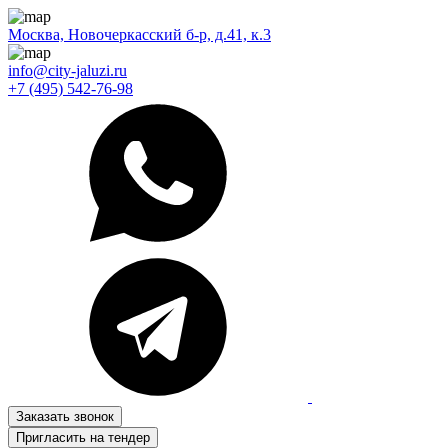
Москва, Новочеркасский б-р, д.41, к.3
info@city-jaluzi.ru
+7 (495) 542-76-98
Заказать звонок
Пригласить на тендер