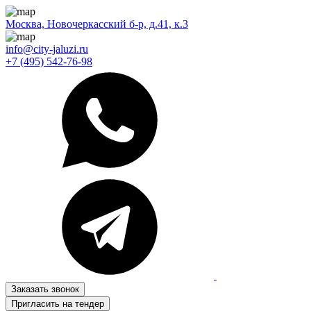
Москва, Новочеркасский б-р, д.41, к.3
info@city-jaluzi.ru
+7 (495) 542-76-98
Заказать звонок
Пригласить на тендер