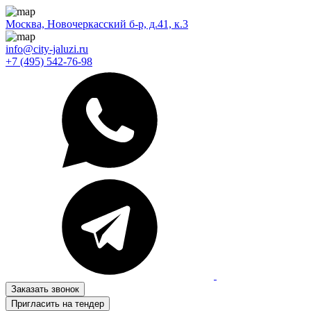
Москва, Новочеркасский б-р, д.41, к.3
info@city-jaluzi.ru
+7 (495) 542-76-98
Заказать звонок
Пригласить на тендер