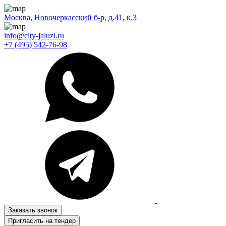
Москва, Новочеркасский б-р, д.41, к.3
info@city-jaluzi.ru
+7 (495) 542-76-98
Заказать звонок
Пригласить на тендер