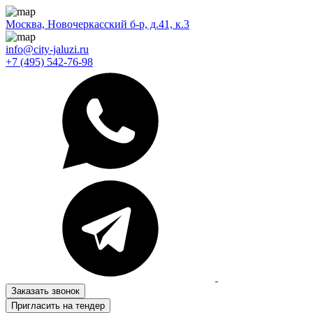
Москва, Новочеркасский б-р, д.41, к.3
info@city-jaluzi.ru
+7 (495) 542-76-98
Заказать звонок
Пригласить на тендер