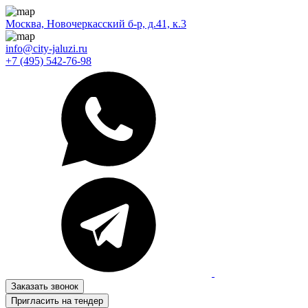
Москва, Новочеркасский б-р, д.41, к.3
info@city-jaluzi.ru
+7 (495) 542-76-98
Заказать звонок
Пригласить на тендер