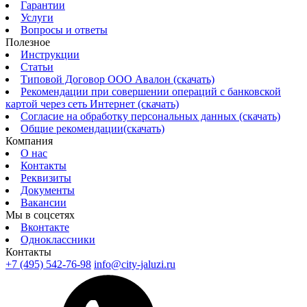
Гарантии
Услуги
Вопросы и ответы
Полезное
Инструкции
Статьи
Типовой Договор ООО Авалон (скачать)
Рекомендации при совершении операций с банковской
картой через сеть Интернет (скачать)
Согласие на обработку персональных данных (скачать)
Общие рекомендации(скачать)
Компания
О нас
Контакты
Реквизиты
Документы
Вакансии
Мы в соцсетях
Вконтакте
Одноклассники
Контакты
+7 (495) 542-76-98
info@city-jaluzi.ru