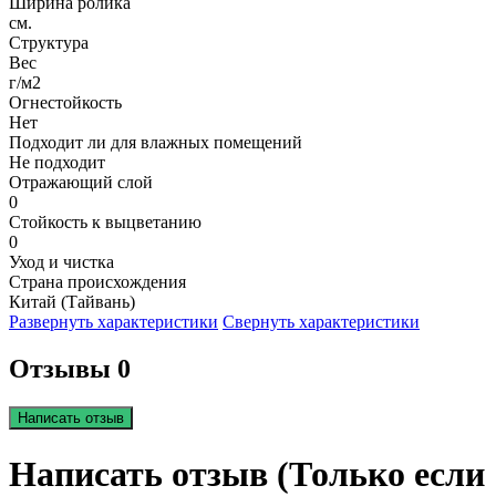
Ширина ролика
см.
Структура
Вес
г/м2
Огнестойкость
Нет
Подходит ли для влажных помещений
Не подходит
Отражающий слой
0
Стойкость к выцветанию
0
Уход и чистка
Страна происхождения
Китай (Тайвань)
Развернуть характеристики
Свернуть характеристики
Отзывы 0
Написать отзыв
Написать отзыв (Только если