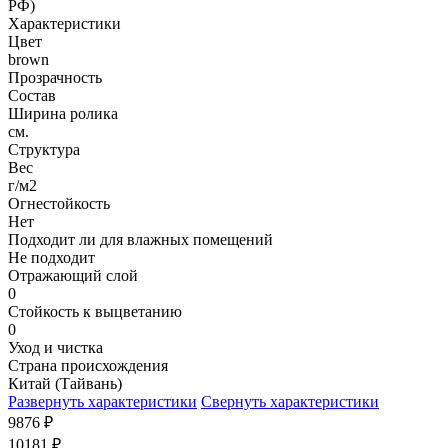
РФ)
Характеристики
Цвет
brown
Прозрачность
Состав
Ширина ролика
см.
Структура
Вес
г/м2
Огнестойкость
Нет
Подходит ли для влажных помещений
Не подходит
Отражающий слой
0
Стойкость к выцветанию
0
Уход и чистка
Страна происхождения
Китай (Тайвань)
Развернуть характеристики
Свернуть характеристики
9876
₽
10181
₽