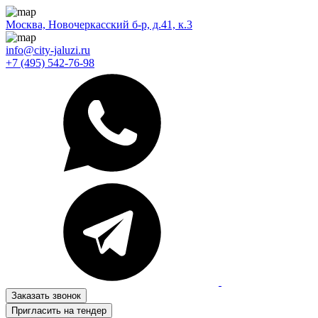
Москва, Новочеркасский б-р, д.41, к.3
info@city-jaluzi.ru
+7 (495) 542-76-98
Заказать звонок
Пригласить на тендер