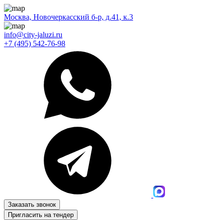
Москва, Новочеркасский б-р, д.41, к.3
info@city-jaluzi.ru
+7 (495) 542-76-98
Заказать звонок
Пригласить на тендер