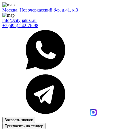
Москва, Новочеркасский б-р, д.41, к.3
info@city-jaluzi.ru
+7 (495) 542-76-98
Заказать звонок
Пригласить на тендер