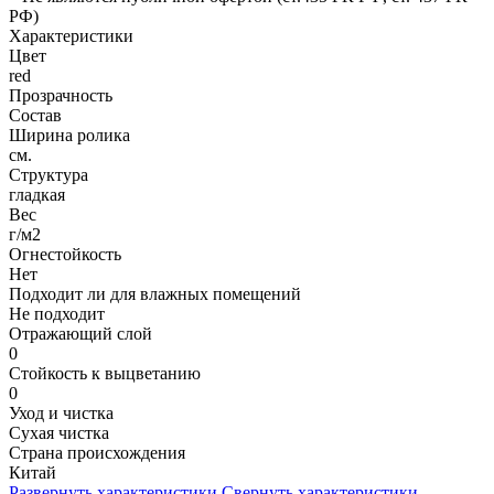
РФ)
Характеристики
Цвет
red
Прозрачность
Состав
Ширина ролика
см.
Структура
гладкая
Вес
г/м2
Огнестойкость
Нет
Подходит ли для влажных помещений
Не подходит
Отражающий слой
0
Стойкость к выцветанию
0
Уход и чистка
Сухая чистка
Страна происхождения
Китай
Развернуть характеристики
Свернуть характеристики