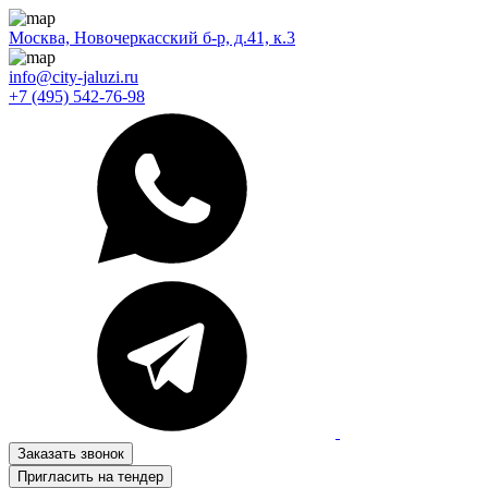
Москва, Новочеркасский б-р, д.41, к.3
info@city-jaluzi.ru
+7 (495) 542-76-98
Заказать звонок
Пригласить на тендер