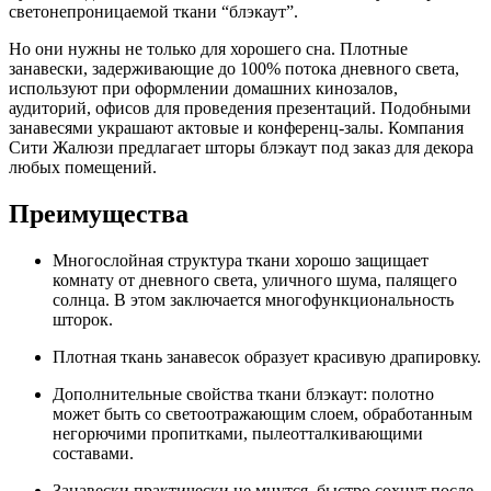
светонепроницаемой ткани “блэкаут”.
Но они нужны не только для хорошего сна. Плотные
занавески, задерживающие до 100% потока дневного света,
используют при оформлении домашних кинозалов,
аудиторий, офисов для проведения презентаций. Подобными
занавесями украшают актовые и конференц-залы. Компания
Сити Жалюзи предлагает шторы блэкаут под заказ для декора
любых помещений.
Преимущества
Многослойная структура ткани хорошо защищает
комнату от дневного света, уличного шума, палящего
солнца. В этом заключается многофункциональность
шторок.
Плотная ткань занавесок образует красивую драпировку.
Дополнительные свойства ткани блэкаут: полотно
может быть со светоотражающим слоем, обработанным
негорючими пропитками, пылеотталкивающими
составами.
Занавески практически не мнутся, быстро сохнут после