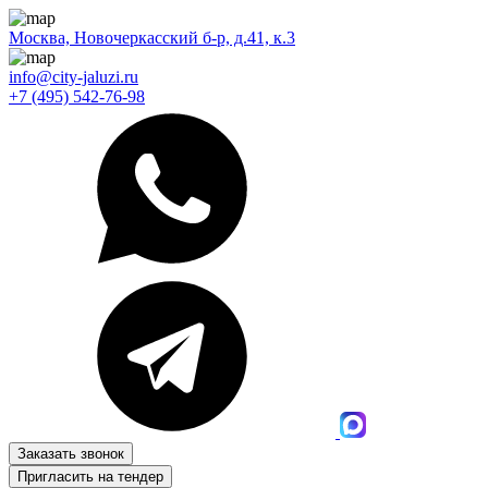
Москва, Новочеркасский б-р, д.41, к.3
info@city-jaluzi.ru
+7 (495) 542-76-98
Заказать звонок
Пригласить на тендер