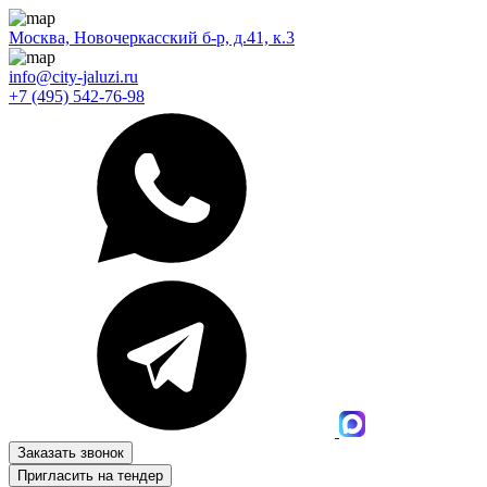
Москва, Новочеркасский б-р, д.41, к.3
info@city-jaluzi.ru
+7 (495) 542-76-98
Заказать звонок
Пригласить на тендер