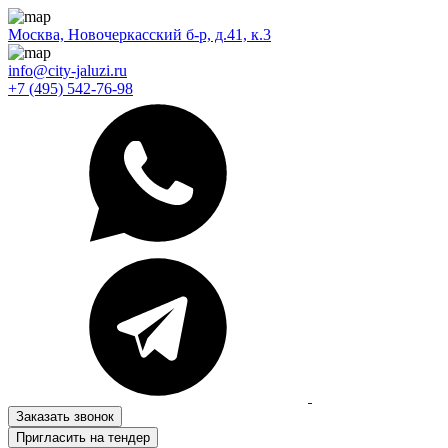
Москва, Новочеркасский б-р, д.41, к.3
info@city-jaluzi.ru
+7 (495) 542-76-98
Заказать звонок
Пригласить на тендер