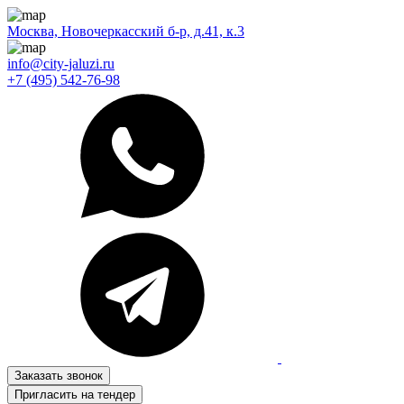
Москва, Новочеркасский б-р, д.41, к.3
info@city-jaluzi.ru
+7 (495) 542-76-98
Заказать звонок
Пригласить на тендер