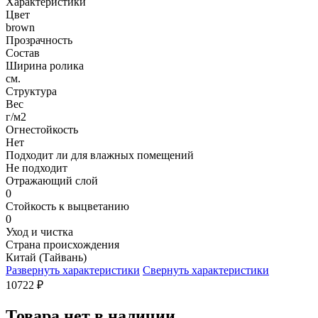
Характеристики
Цвет
brown
Прозрачность
Состав
Ширина ролика
см.
Структура
Вес
г/м2
Огнестойкость
Нет
Подходит ли для влажных помещений
Не подходит
Отражающий слой
0
Стойкость к выцветанию
0
Уход и чистка
Страна происхождения
Китай (Тайвань)
Развернуть характеристики
Свернуть характеристики
10722
₽
Товара нет в наличии