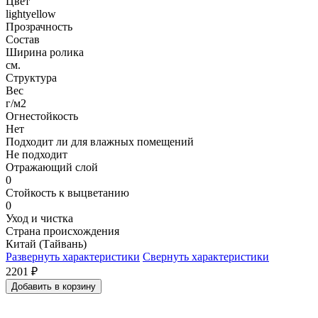
Цвет
lightyellow
Прозрачность
Состав
Ширина ролика
см.
Структура
Вес
г/м2
Огнестойкость
Нет
Подходит ли для влажных помещений
Не подходит
Отражающий слой
0
Стойкость к выцветанию
0
Уход и чистка
Страна происхождения
Китай (Тайвань)
Развернуть характеристики
Свернуть характеристики
2201
₽
Добавить в корзину