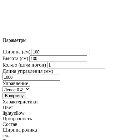
Параметры
Ширина (см)
Высота (см)
Кол-во (шт/м.погон)
Длина управления (мм)
Управление
В корзину
Характеристики
Цвет
lightyellow
Прозрачность
Состав
Ширина ролика
см.