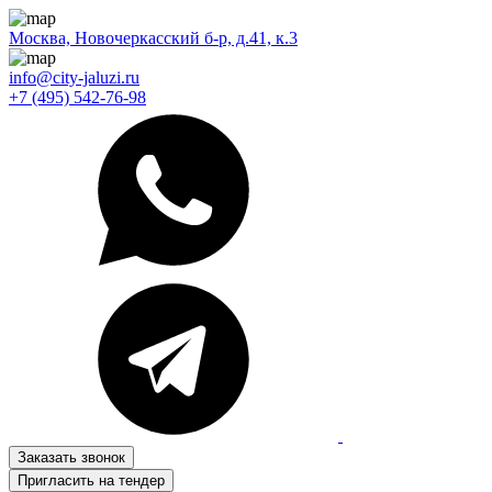
Москва, Новочеркасский б-р, д.41, к.3
info@city-jaluzi.ru
+7 (495) 542-76-98
Заказать звонок
Пригласить на тендер