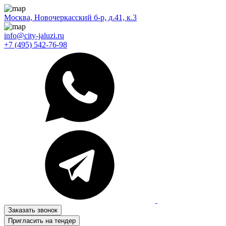
Москва, Новочеркасский б-р, д.41, к.3
info@city-jaluzi.ru
+7 (495) 542-76-98
Заказать звонок
Пригласить на тендер