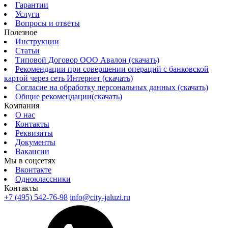
Гарантии
Услуги
Вопросы и ответы
Полезное
Инструкции
Статьи
Типовой Договор ООО Авалон (скачать)
Рекомендации при совершении операций с банковской
картой через сеть Интернет (скачать)
Согласие на обработку персональных данных (скачать)
Общие рекомендации(скачать)
Компания
О нас
Контакты
Реквизиты
Документы
Вакансии
Мы в соцсетях
Вконтакте
Одноклассники
Контакты
+7 (495) 542-76-98
info@city-jaluzi.ru